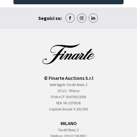
Seguici su:
© Finarte Auctions S.r.l
Sede legale
Via dei Bossi, 2
20121 - Milano
P.IVA e CF
09479031008
REA
MI-2570656
Capitale Sociale
€ 100.000
MILANO
Via dei Bossi, 2
Telefono
+39 02 3363801