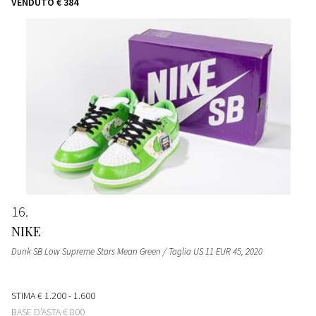
VENDUTO
€ 384
16
NIKE
Dunk SB Low Supreme Stars Mean Green / Taglia US 11 EUR 45
, 2020
STIMA
€ 1.200 - 1.600
BASE D'ASTA
€ 800