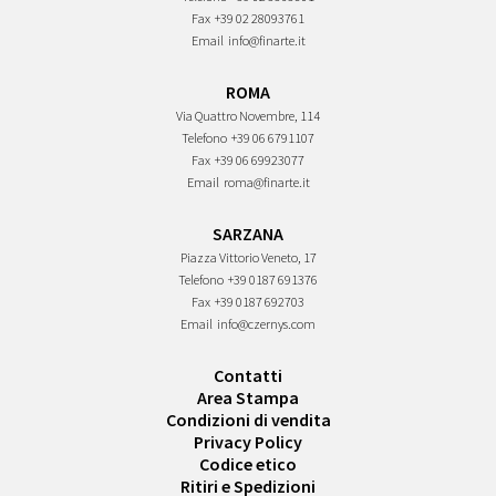
Fax
+39 02 28093761
Email
info@finarte.it
ROMA
Via Quattro Novembre, 114
Telefono
+39 06 6791107
Fax
+39 06 69923077
Email
roma@finarte.it
SARZANA
Piazza Vittorio Veneto, 17
Telefono
+39 0187 691376
Fax
+39 0187 692703
Email
info@czernys.com
Contatti
Area Stampa
Condizioni di vendita
Privacy Policy
Codice etico
Ritiri e Spedizioni