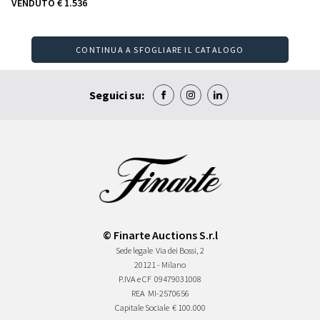
VENDUTO
€ 1.536
CONTINUA A SFOGLIARE IL CATALOGO
Seguici su:
© Finarte Auctions S.r.l
Sede legale
Via dei Bossi, 2
20121 - Milano
P.IVA e CF
09479031008
REA
MI-2570656
Capitale Sociale
€ 100.000