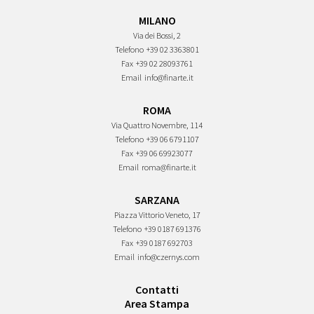
MILANO
Via dei Bossi, 2
Telefono
+39 02 3363801
Fax
+39 02 28093761
Email
info@finarte.it
ROMA
Via Quattro Novembre, 114
Telefono
+39 06 6791107
Fax
+39 06 69923077
Email
roma@finarte.it
SARZANA
Piazza Vittorio Veneto, 17
Telefono
+39 0187 691376
Fax
+39 0187 692703
Email
info@czernys.com
Contatti
Area Stampa