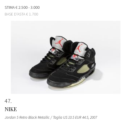
STIMA
€ 2.500 - 3.000
BASE D'ASTA
€ 1.700
47
NIKE
Jordan 5 Retro Black Metallic / Taglia US 10.5 EUR 44.5
, 2007