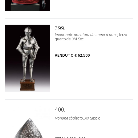
399
Importante armatura da uomo d'arme
, terzo
quarto del XVI Sec.
VENDUTO
€ 62.500
400
Morione sbalzato
, XIX Secolo