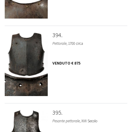
394
Pettorale
, 1700 circa
VENDUTO
€ 875
395
Pesante pettorale
, XVII Secolo