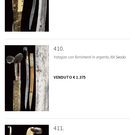
410
Yatagan con fornimenti in argento
, XIX Secolo
VENDUTO
€ 1.375
411