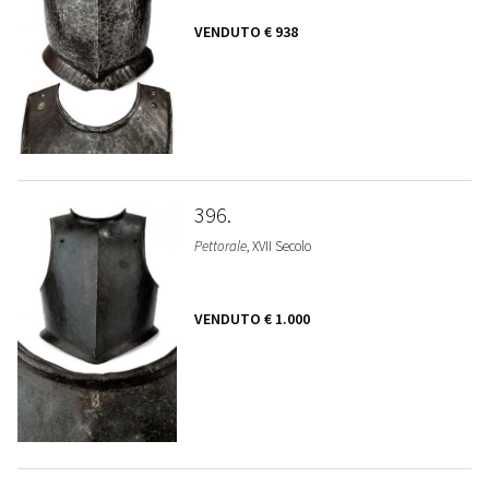
VENDUTO
€ 938
396
Pettorale
, XVII Secolo
VENDUTO
€ 1.000