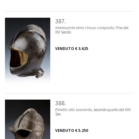
387
Interessante elmo chiuso composito
, Fine del
XVI Secolo
VENDUTO
€ 3.625
388
Elmetto alla savoiarda
, secondo quarto del XVII
Sec.
VENDUTO
€ 5.250