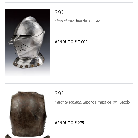
392
Elmo chiuso
, fine del XVI Sec.
VENDUTO
€ 7.000
393
Pesante schiena
, Seconda metà del XVII Secolo
VENDUTO
€ 275