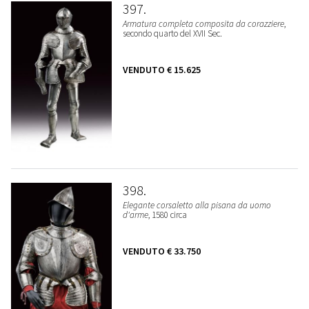
397
Armatura completa composita da corazziere
,
secondo quarto del XVII Sec.
VENDUTO
€ 15.625
398
Elegante corsaletto alla pisana da uomo
d'arme
, 1580 circa
VENDUTO
€ 33.750