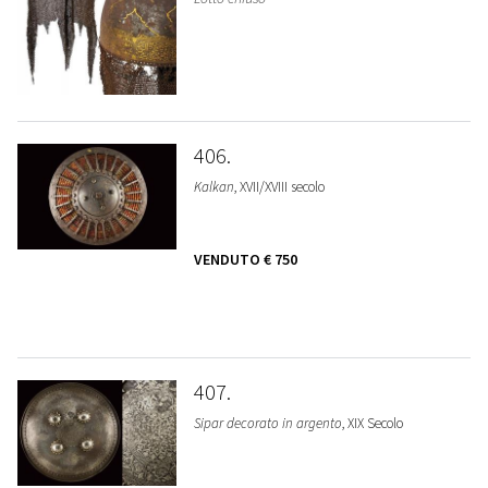
406
Kalkan
, XVII/XVIII secolo
VENDUTO
€ 750
407
Sipar decorato in argento
, XIX Secolo