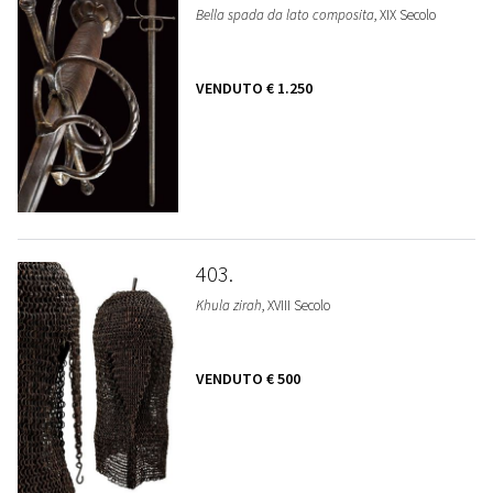
Bella spada da lato composita
, XIX Secolo
VENDUTO
€ 1.250
403
Khula zirah
, XVIII Secolo
VENDUTO
€ 500