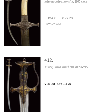
Interessante shamshir
, 1800 circa
STIMA
€ 1.800 - 2.200
Lotto chiuso
412
Tulvar
, Prima metà del XIX Secolo
VENDUTO
€ 1.125