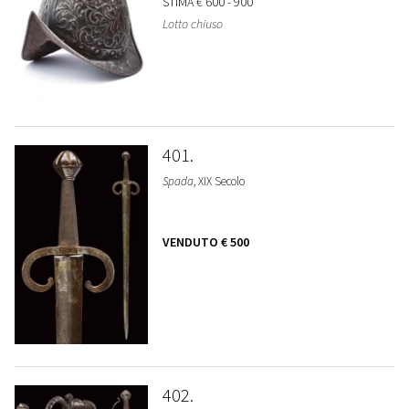
STIMA
€ 600 - 900
Lotto chiuso
401
Spada
, XIX Secolo
VENDUTO
€ 500
402