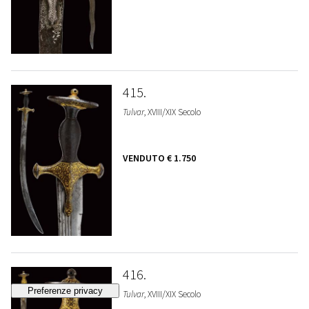
415
Tulvar
, XVIII/XIX Secolo
VENDUTO
€ 1.750
416
Tulvar
, XVIII/XIX Secolo