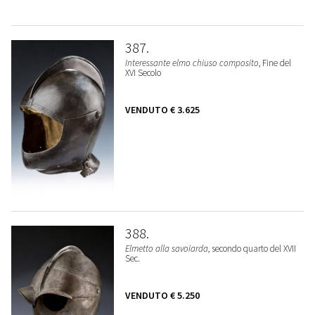
387
Interessante elmo chiuso composito
, Fine del
XVI Secolo
VENDUTO
€ 3.625
388
Elmetto alla savoiarda
, secondo quarto del XVII
Sec.
VENDUTO
€ 5.250