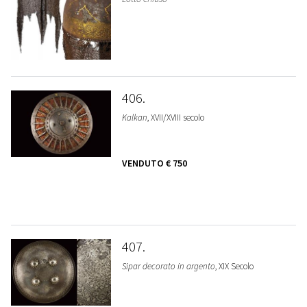
406
Kalkan
, XVII/XVIII secolo
VENDUTO
€ 750
407
Sipar decorato in argento
, XIX Secolo