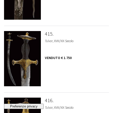
415
Tulvar
, XVIII/XIX Secolo
VENDUTO
€ 1.750
416
Tulvar
, XVIII/XIX Secolo