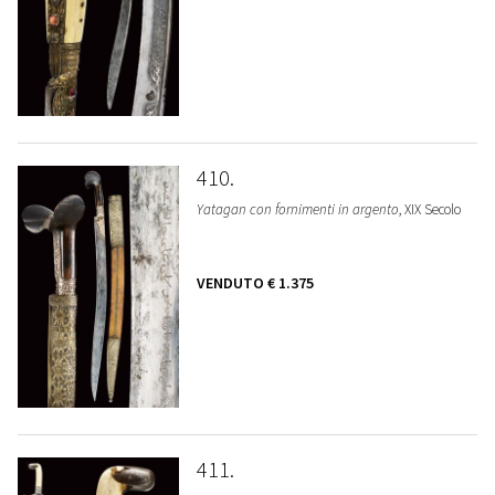
410
Yatagan con fornimenti in argento
, XIX Secolo
VENDUTO
€ 1.375
411