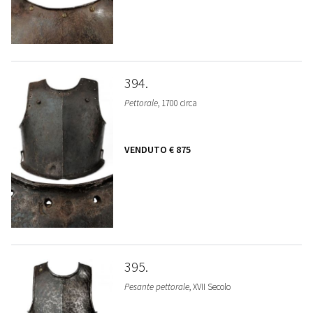
394
Pettorale
, 1700 circa
VENDUTO
€ 875
395
Pesante pettorale
, XVII Secolo