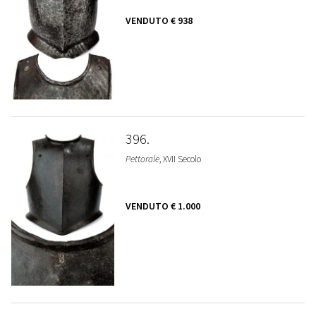
VENDUTO
€ 938
396
Pettorale
, XVII Secolo
VENDUTO
€ 1.000