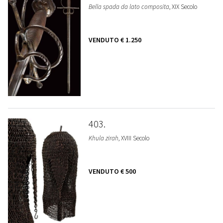
Bella spada da lato composita
, XIX Secolo
VENDUTO
€ 1.250
403
Khula zirah
, XVIII Secolo
VENDUTO
€ 500