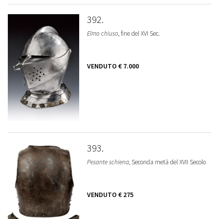
392
Elmo chiuso
, fine del XVI Sec.
VENDUTO
€ 7.000
393
Pesante schiena
, Seconda metà del XVII Secolo
VENDUTO
€ 275