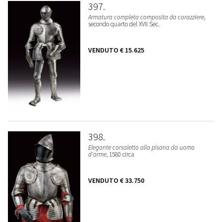
397
Armatura completa composita da corazziere
,
secondo quarto del XVII Sec.
VENDUTO
€ 15.625
398
Elegante corsaletto alla pisana da uomo
d'arme
, 1580 circa
VENDUTO
€ 33.750