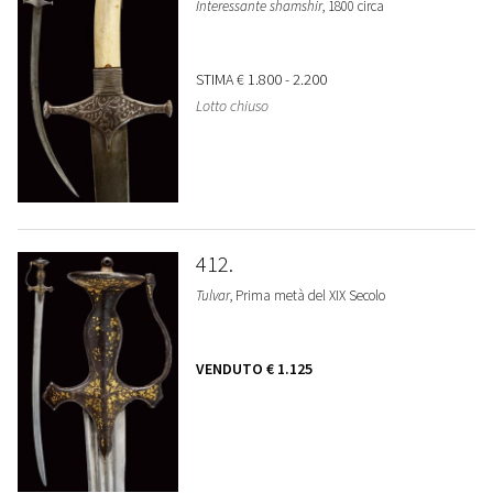
Interessante shamshir
, 1800 circa
STIMA
€ 1.800 - 2.200
Lotto chiuso
412
Tulvar
, Prima metà del XIX Secolo
VENDUTO
€ 1.125