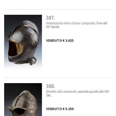
387
Interessante elmo chiuso composito
, Fine del
XVI Secolo
VENDUTO
€ 3.625
388
Elmetto alla savoiarda
, secondo quarto del XVII
Sec.
VENDUTO
€ 5.250