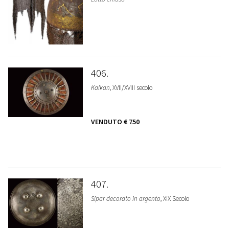
406
Kalkan
, XVII/XVIII secolo
VENDUTO
€ 750
407
Sipar decorato in argento
, XIX Secolo