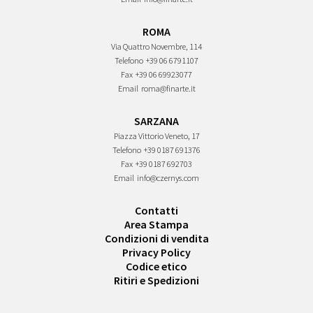
ROMA
Via Quattro Novembre, 114
Telefono
+39 06 6791107
Fax
+39 06 69923077
Email
roma@finarte.it
SARZANA
Piazza Vittorio Veneto, 17
Telefono
+39 0187 691376
Fax
+39 0187 692703
Email
info@czernys.com
Contatti
Area Stampa
Condizioni di vendita
Privacy Policy
Codice etico
Ritiri e Spedizioni