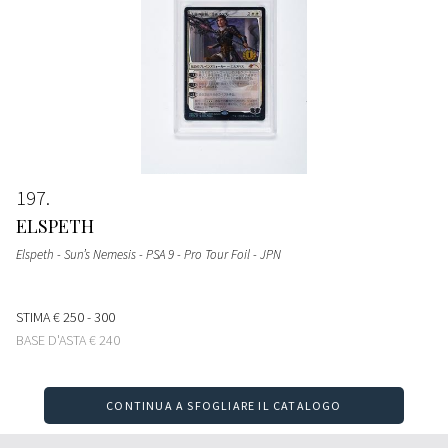
197
ELSPETH
Elspeth - Sun’s Nemesis - PSA 9 - Pro Tour Foil - JPN
STIMA
€ 250 - 300
BASE D'ASTA
€ 240
CONTINUA A SFOGLIARE IL CATALOGO