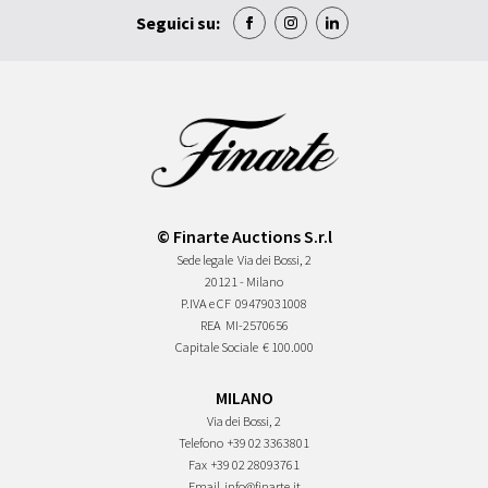
Seguici su:
© Finarte Auctions S.r.l
Sede legale
Via dei Bossi, 2
20121 - Milano
P.IVA e CF
09479031008
REA
MI-2570656
Capitale Sociale
€ 100.000
MILANO
Via dei Bossi, 2
Telefono
+39 02 3363801
Fax
+39 02 28093761
Email
info@finarte.it