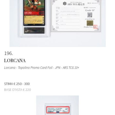
196
LORCANA
Lorcana - Topolino Promo Card Foil - JPN - ARS TCG 10+
STIMA
€ 250 - 300
BASE D'ASTA
€ 220