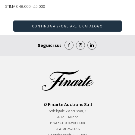
STIMA
€ 48.000 - 55.000
CONTINUA A SFOGLIARE IL CATALOGO
Seguici su:
© Finarte Auctions S.r.l
Sede legale
Via dei Bossi, 2
20121 - Milano
P.IVA e CF
09479031008
REA
MI-2570656
Capitale Sociale
€ 100.000