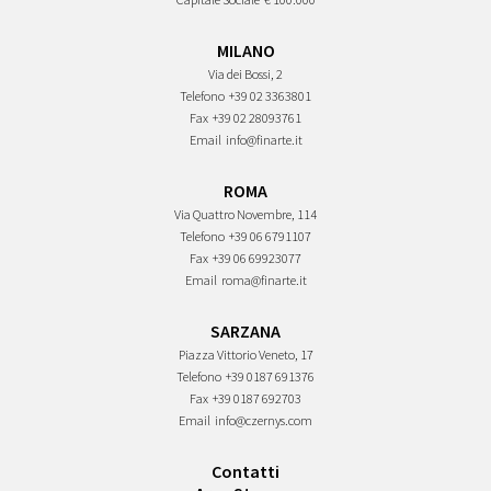
MILANO
Via dei Bossi, 2
Telefono
+39 02 3363801
Fax
+39 02 28093761
Email
info@finarte.it
ROMA
Via Quattro Novembre, 114
Telefono
+39 06 6791107
Fax
+39 06 69923077
Email
roma@finarte.it
SARZANA
Piazza Vittorio Veneto, 17
Telefono
+39 0187 691376
Fax
+39 0187 692703
Email
info@czernys.com
Contatti