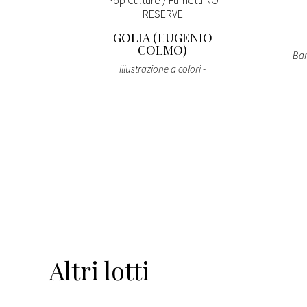
ografia
Pop Culture / Fumetti NO
T
RESERVE
LIS
GOLIA (EUGENIO
COLMO)
Bar
Illustrazione a colori -
Altri
lotti