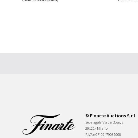
© Finarte Auctions S.r.l
Sede legale
Via dei Bossi, 2
20121 - Milano
P.IVA e CF
09479031008