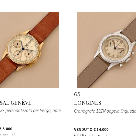
65
SAL GENÈVE
LONGINES
7 personalizzato per Verga, anni
Cronografo 13ZN doppia linguetta
€ 5.000
VENDUTO
€ 14.000
ta esclusi)
(diritti d'asta esclusi)