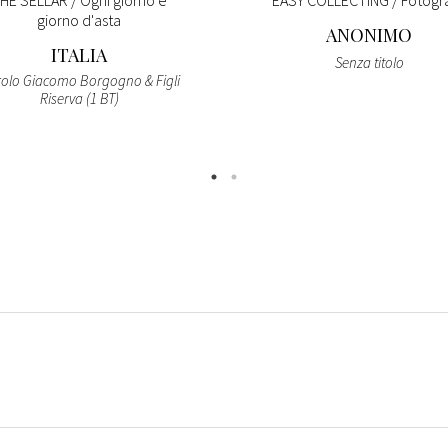
HE SELLAR / Ogni giorno è
EASY COLLECTING / Fotogra
giorno d'asta
ANONIMO
ITALIA
Senza titolo
olo Giacomo Borgogno & Figli
Riserva (1 BT)