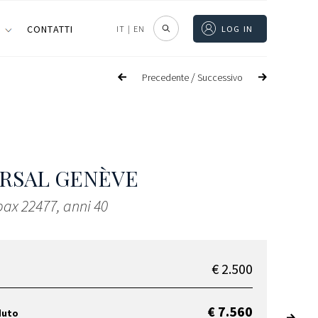
I
CONTATTI
IT
|
EN
LOG IN
/
Precedente
Successivo
RSAL GENÈVE
ax 22477, anni 40
€ 2.500
€ 7.560
duto