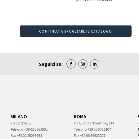
CONTINUA A SFOGLIARE IL CATALOGO
Seguici su:
MILANO
ROMA
Via dei Bossi, 2
Via Quattro Novembre, 114
P
Telefono
+39 02 3363801
Telefono
+39 06 6791107
Fax
+39 02 28093761
Fax
+39 06 69923077