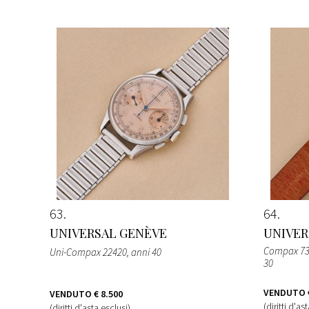
63
64
UNIVERSAL GENÈVE
UNIVER
Compax 733
Uni-Compax 22420, anni 40
30
VENDUTO
VENDUTO
€ 8.500
(diritti d'as
(diritti d'asta esclusi)