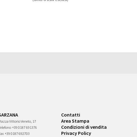
SARZANA
Contatti
Area Stampa
iazza Vittorio Veneto, 17
Condizioni di vendita
Telefono
+39 0187 691376
Privacy Policy
Fax
+39 0187 692703