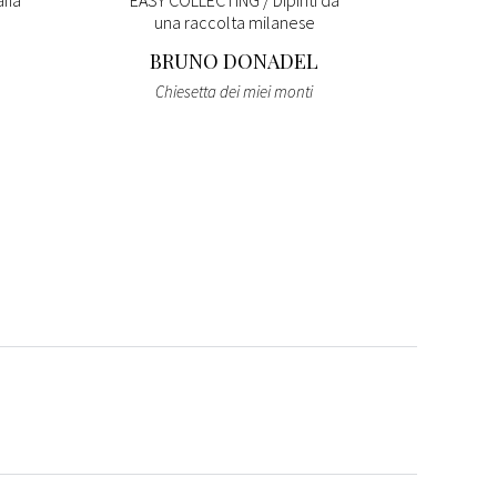
fia
EASY COLLECTING / Dipinti da
THE S
una raccolta milanese
BRUNO DONADEL
Chat
Chiesetta dei miei monti
Edomo