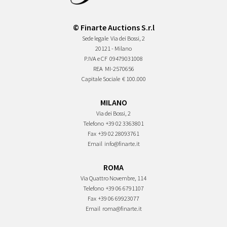
© Finarte Auctions S.r.l
Sede legale
Via dei Bossi, 2
20121 - Milano
P.IVA e CF
09479031008
REA
MI-2570656
Capitale Sociale
€ 100.000
MILANO
Via dei Bossi, 2
Telefono
+39 02 3363801
Fax
+39 02 28093761
Email
info@finarte.it
ROMA
Via Quattro Novembre, 114
Telefono
+39 06 6791107
Fax
+39 06 69923077
Email
roma@finarte.it