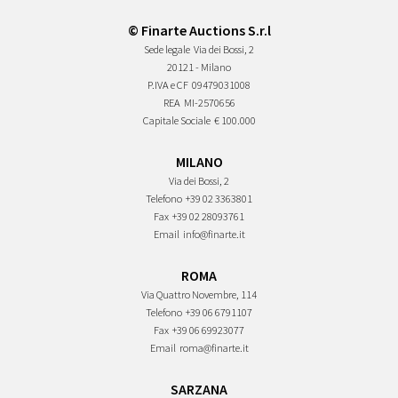
© Finarte Auctions S.r.l
Sede legale
Via dei Bossi, 2
20121 - Milano
P.IVA e CF
09479031008
REA
MI-2570656
Capitale Sociale
€ 100.000
MILANO
Via dei Bossi, 2
Telefono
+39 02 3363801
Fax
+39 02 28093761
Email
info@finarte.it
ROMA
Via Quattro Novembre, 114
Telefono
+39 06 6791107
Fax
+39 06 69923077
Email
roma@finarte.it
SARZANA