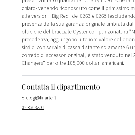
presenta il raro quadrante "Cherry Logo" -che fa ri
chiaro- venendo riconosciuto come il primissimo m
alle versioni "Big Red" dei 6263 e 6265 (escluden
presenza della sua garanzia originale timbrata dal 
oltre che del bracciale Oyster con punzonatura "M
precedenza, aggiungono ulteriore valore collezion
simile, con seriale di cassa distante solamente 6 
corredo di accessori originali, è stato venduto nel
Changers" per oltre 105,000 dollari americani.
Contatta il dipartimento
orologi@finarte.it
02 3363801