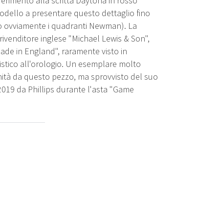
ferimento alla scritta Daytona in rosso
odello a presentare questo dettaglio fino
do ovviamente i quadranti Newman). La
rivenditore inglese "Michael Lewis & Son",
ade in England", raramente visto in
istico all'orologio. Un esemplare molto
unità da questo pezzo, ma sprovvisto del suo
 2019 da Phillips durante l'asta "Game