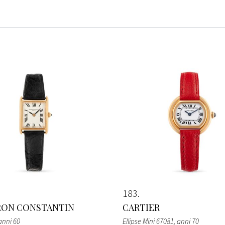
183
RON CONSTANTIN
CARTIER
 anni 60
Ellipse Mini 67081
, anni 70