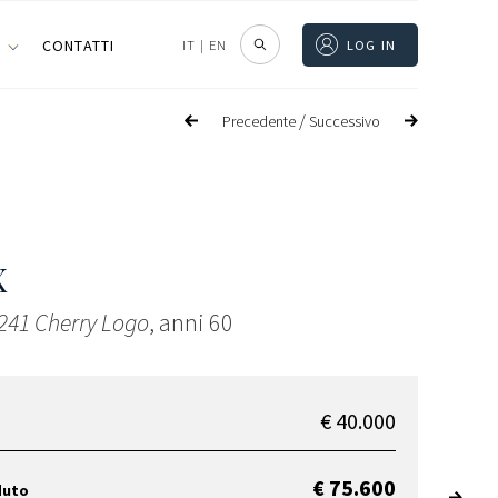
I
CONTATTI
IT
|
EN
LOG IN
/
Precedente
Successivo
X
241 Cherry Logo
, anni 60
€ 40.000
€ 75.600
duto