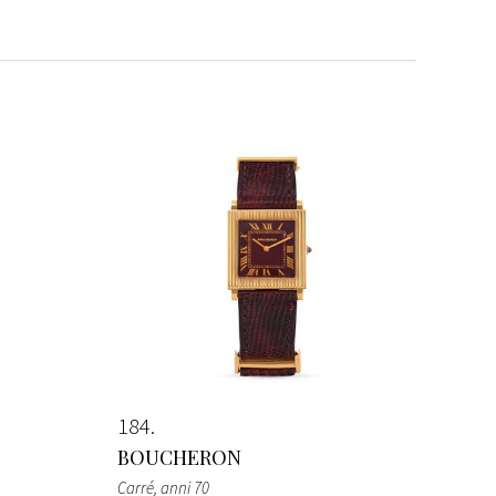
184
BOUCHERON
Carré
, anni 70