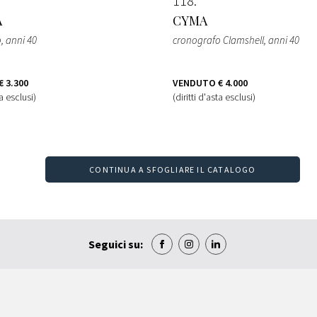
118
A
CYMA
o
, anni 40
cronografo Clamshell
, anni 40
€ 3.300
VENDUTO
€ 4.000
ta esclusi)
(diritti d'asta esclusi)
CONTINUA A SFOGLIARE IL CATALOGO
Seguici su: