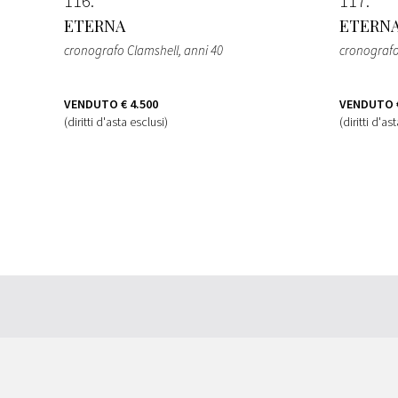
116
117
ETERNA
ETERN
cronografo Clamshell
, anni 40
cronograf
VENDUTO
€ 4.500
VENDUTO
(diritti d'asta esclusi)
(diritti d'as