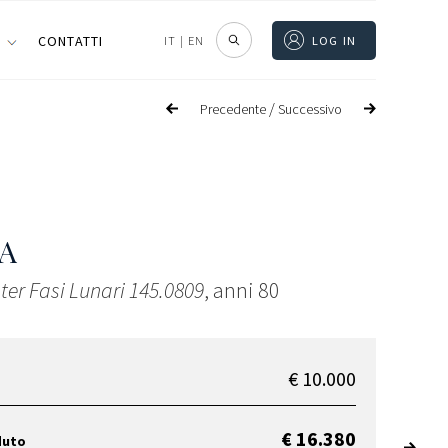
I
CONTATTI
IT
|
EN
LOG IN
/
Precedente
Successivo
A
er Fasi Lunari 145.0809
, anni 80
€ 10.000
€ 16.380
duto