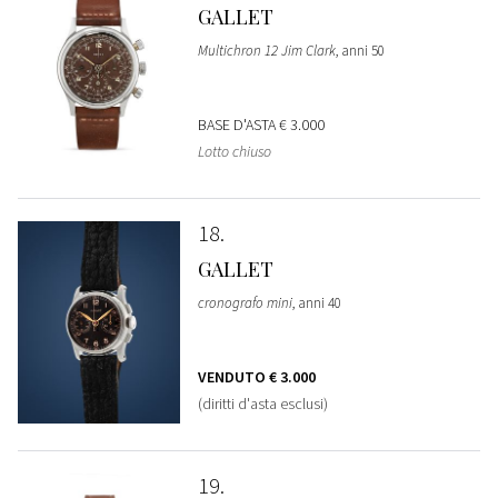
GALLET
Multichron 12 Jim Clark
, anni 50
BASE D'ASTA
€ 3.000
Lotto chiuso
18
GALLET
cronografo mini
, anni 40
VENDUTO
€ 3.000
(diritti d'asta esclusi)
19