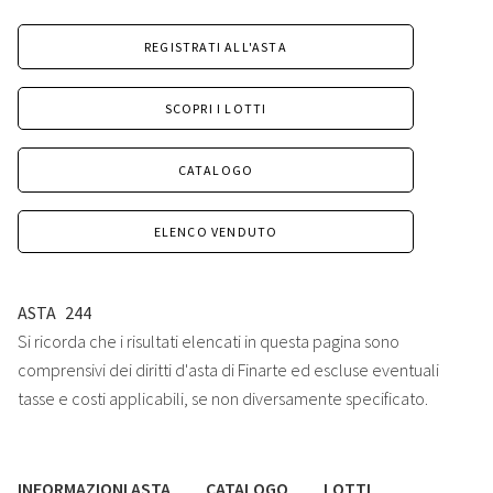
REGISTRATI ALL'ASTA
SCOPRI I LOTTI
CATALOGO
ELENCO VENDUTO
ASTA
244
Si ricorda che i risultati elencati in questa pagina sono
comprensivi dei diritti d'asta di Finarte ed escluse eventuali
tasse e costi applicabili, se non diversamente specificato.
INFORMAZIONI ASTA
CATALOGO
LOTTI