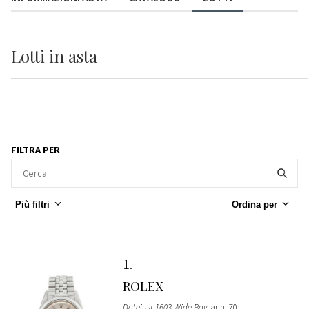
Lotti
in asta
FILTRA PER
Più filtri
Ordina per
1
ROLEX
Datejust 1603 Wide Boy
, anni 70