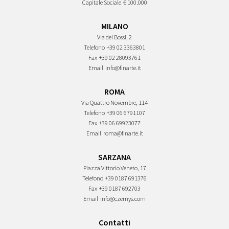
Capitale Sociale
€ 100.000
MILANO
Via dei Bossi, 2
Telefono
+39 02 3363801
Fax
+39 02 28093761
Email
info@finarte.it
ROMA
Via Quattro Novembre, 114
Telefono
+39 06 6791107
Fax
+39 06 69923077
Email
roma@finarte.it
SARZANA
Piazza Vittorio Veneto, 17
Telefono
+39 0187 691376
Fax
+39 0187 692703
Email
info@czernys.com
Contatti