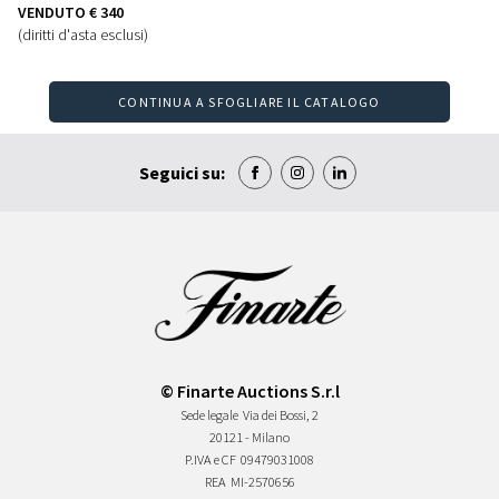
VENDUTO
€ 340
(diritti d'asta esclusi)
CONTINUA A SFOGLIARE IL CATALOGO
Seguici su:
© Finarte Auctions S.r.l
Sede legale
Via dei Bossi, 2
20121 - Milano
P.IVA e CF
09479031008
REA
MI-2570656