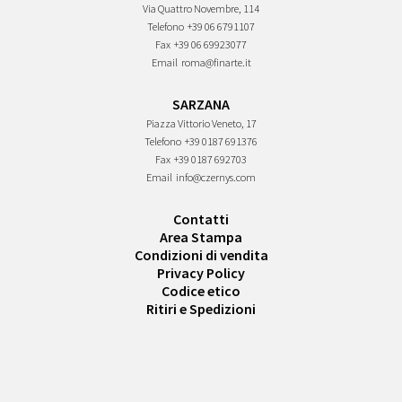
Via Quattro Novembre, 114
Telefono
+39 06 6791107
Fax
+39 06 69923077
Email
roma@finarte.it
SARZANA
Piazza Vittorio Veneto, 17
Telefono
+39 0187 691376
Fax
+39 0187 692703
Email
info@czernys.com
Contatti
Area Stampa
Condizioni di vendita
Privacy Policy
Codice etico
Ritiri e Spedizioni