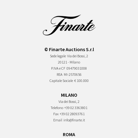
© Finarte Auctions S.r.l
Sede legale
Via dei Bossi, 2
20121 - Milano
P.IVA e CF
09479031008
REA
MI-2570656
Capitale Sociale
€ 100.000
MILANO
Via dei Bossi, 2
Telefono
+39 02 3363801
Fax
+39 02 28093761
Email
info@finarte.it
ROMA