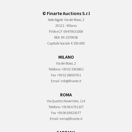
© Finarte Auctions S.r.l
Sede legale
Via dei Bossi, 2
20121 - Milano
P.IVA e CF
09479031008
REA
MI-2570656
Capitale Sociale
€ 100.000
MILANO
Via dei Bossi, 2
Telefono
+39 02 3363801
Fax
+39 02 28093761
Email
info@finarte.it
ROMA
Via Quattro Novembre, 114
Telefono
+39 06 6791107
Fax
+39 06 69923077
Email
roma@finarte.it