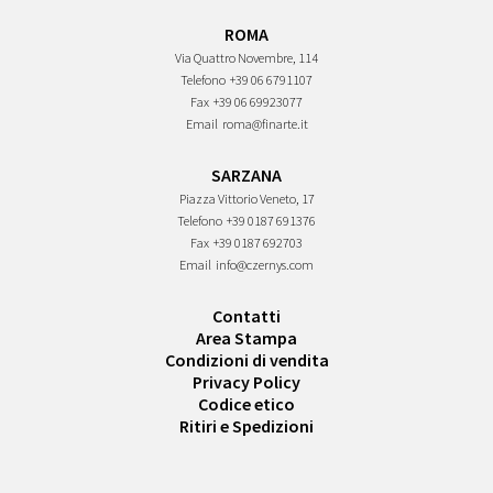
ROMA
Via Quattro Novembre, 114
Telefono
+39 06 6791107
Fax
+39 06 69923077
Email
roma@finarte.it
SARZANA
Piazza Vittorio Veneto, 17
Telefono
+39 0187 691376
Fax
+39 0187 692703
Email
info@czernys.com
Contatti
Area Stampa
Condizioni di vendita
Privacy Policy
Codice etico
Ritiri e Spedizioni