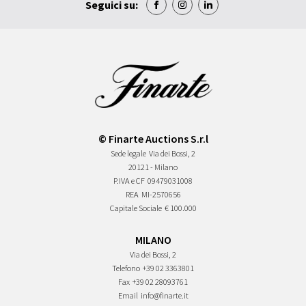
Seguici su:
© Finarte Auctions S.r.l
Sede legale
Via dei Bossi, 2
20121 - Milano
P.IVA e CF
09479031008
REA
MI-2570656
Capitale Sociale
€ 100.000
MILANO
Via dei Bossi, 2
Telefono
+39 02 3363801
Fax
+39 02 28093761
Email
info@finarte.it