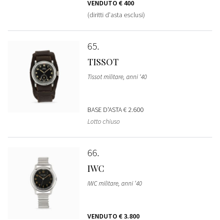
VENDUTO
€ 400
(diritti d'asta esclusi)
65
TISSOT
Tissot militare, anni ‘40
BASE D'ASTA
€ 2.600
Lotto chiuso
66
IWC
IWC militare, anni ‘40
VENDUTO
€ 3.800