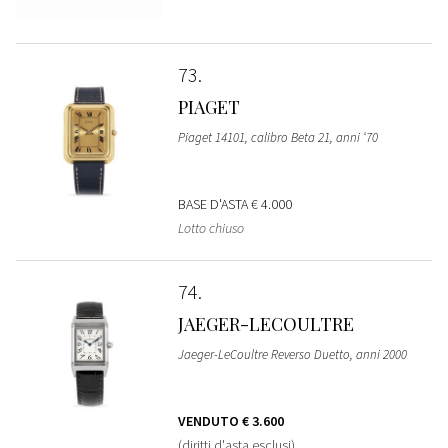
73
PIAGET
Piaget 14101, calibro Beta 21, anni ‘70
BASE D'ASTA
€ 4.000
Lotto chiuso
74
JAEGER-LECOULTRE
Jaeger-LeCoultre Reverso Duetto, anni 2000
VENDUTO
€ 3.600
(diritti d'asta esclusi)