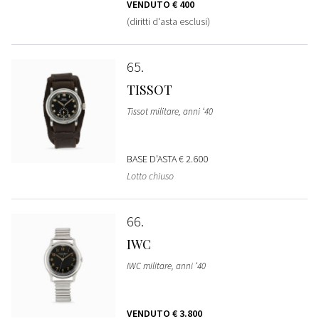
VENDUTO
€ 400
(diritti d'asta esclusi)
65
TISSOT
Tissot militare, anni ‘40
BASE D'ASTA
€ 2.600
Lotto chiuso
66
IWC
IWC militare, anni ‘40
VENDUTO
€ 3.800