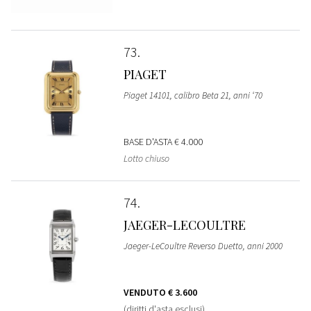
73
PIAGET
Piaget 14101, calibro Beta 21, anni ‘70
BASE D'ASTA
€ 4.000
Lotto chiuso
74
JAEGER-LECOULTRE
Jaeger-LeCoultre Reverso Duetto, anni 2000
VENDUTO
€ 3.600
(diritti d'asta esclusi)