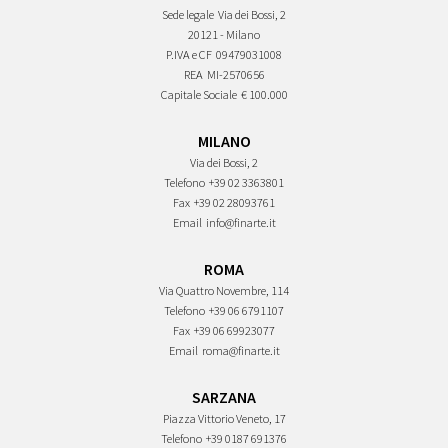
Sede legale
Via dei Bossi, 2
20121 - Milano
P.IVA e CF
09479031008
REA
MI-2570656
Capitale Sociale
€ 100.000
MILANO
Via dei Bossi, 2
Telefono
+39 02 3363801
Fax
+39 02 28093761
Email
info@finarte.it
ROMA
Via Quattro Novembre, 114
Telefono
+39 06 6791107
Fax
+39 06 69923077
Email
roma@finarte.it
SARZANA
Piazza Vittorio Veneto, 17
Telefono
+39 0187 691376