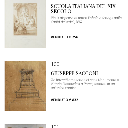
SCUOLA ITALIANA DEL XIX
SECOLO
Pio IX dispensa ai poveri l'obolo offertogli dalla
Carità dei fedeli
, 1862
VENDUTO
€ 256
100
GIUSEPPE SACCONI
Tre bozzetti architettonici per il Monumento a
Vittorio Emanuele II a Roma, montati in un
un'unica cornice
VENDUTO
€ 832
101