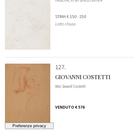
maschili, in un'unica cornice
STIMA
€ 150 - 250
Lotto chiuso
127
GIOVANNI COSTETTI
Mai Sewell Costetti
VENDUTO
€ 576