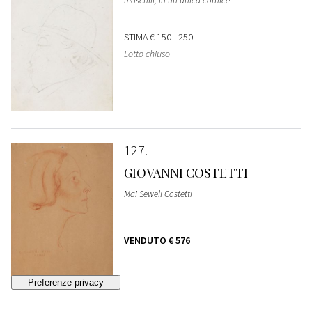
maschili, in un'unica cornice
STIMA
€ 150 - 250
Lotto chiuso
127
GIOVANNI COSTETTI
Mai Sewell Costetti
VENDUTO
€ 576