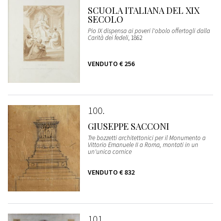
SCUOLA ITALIANA DEL XIX
SECOLO
Pio IX dispensa ai poveri l'obolo offertogli dalla
Carità dei fedeli
, 1862
VENDUTO
€ 256
100
GIUSEPPE SACCONI
Tre bozzetti architettonici per il Monumento a
Vittorio Emanuele II a Roma, montati in un
un'unica cornice
VENDUTO
€ 832
101