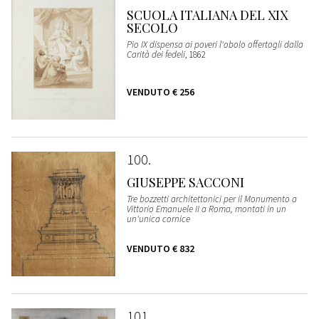
SCUOLA ITALIANA DEL XIX
SECOLO
Pio IX dispensa ai poveri l'obolo offertogli dalla
Carità dei fedeli
, 1862
VENDUTO
€ 256
100
GIUSEPPE SACCONI
Tre bozzetti architettonici per il Monumento a
Vittorio Emanuele II a Roma, montati in un
un'unica cornice
VENDUTO
€ 832
101