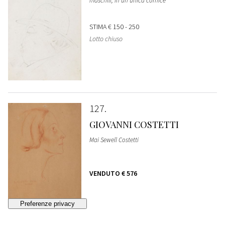
maschili, in un'unica cornice
STIMA
€ 150 - 250
Lotto chiuso
127
GIOVANNI COSTETTI
Mai Sewell Costetti
VENDUTO
€ 576