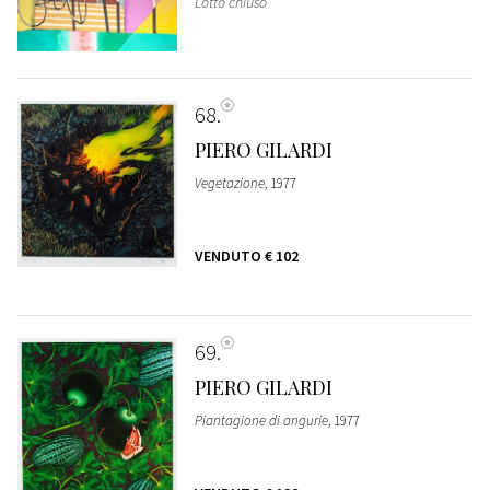
Lotto chiuso
68
PIERO GILARDI
Vegetazione
, 1977
VENDUTO
€ 102
69
PIERO GILARDI
Piantagione di angurie
, 1977