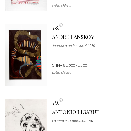
Lotto chiuso
78
ANDRÉ LANSKOY
Journal d'un fou vol. 4
, 1976
STIMA
€ 1.000 - 1.500
Lotto chiuso
79
ANTONIO LIGABUE
La terra e il contadino
, 1967