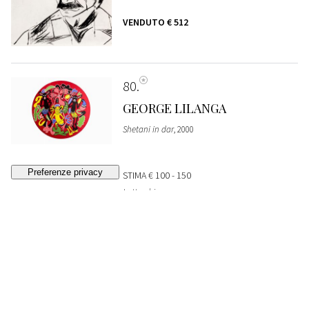
VENDUTO
€ 512
80
GEORGE LILANGA
Shetani in dar
, 2000
STIMA
€ 100 - 150
Lotto chiuso
81
ALBERTO MAGNELLI
Les Rochers
, 1961