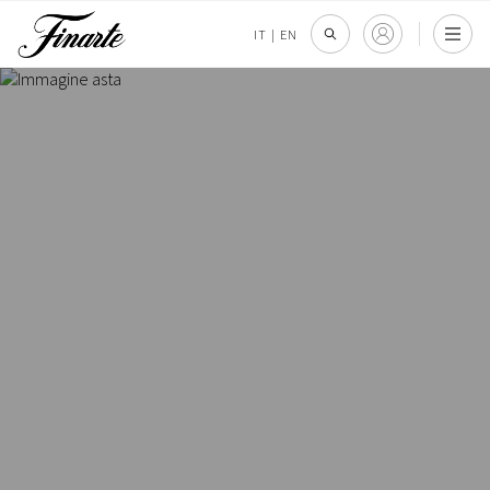
IT
|
EN