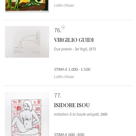
Lotto chiuso
76
VIRGILIO GUIDI
Due poesie - Sei fogli
, 1973
STIMA
€ 1.000 - 1.500
Lotto chiuso
77
ISIDORE ISOU
Initiation à la haute voluptè
, 1989
STIMA
€ 600 - 800