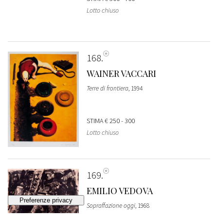
Lotto chiuso
168
WAINER VACCARI
Terre di frontiera
, 1994
STIMA
€ 250 - 300
Lotto chiuso
169
EMILIO VEDOVA
Sopraffazione oggi
, 1968