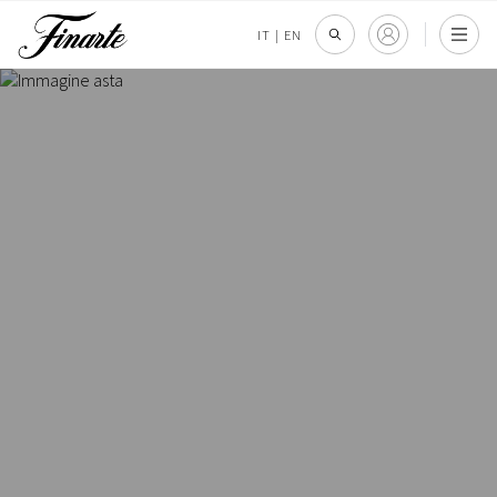
IT
|
EN