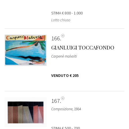
STIMA
€ 800 - 1.000
Lotto chiuso
166
GIANLUIGI TOCCAFONDO
Carpenè malvolti
VENDUTO
€ 205
167
Composizione
, 1984
STIMA
€ 500 - 700