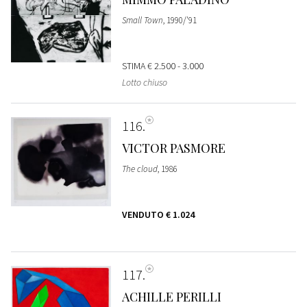
Small Town
, 1990/'91
STIMA
€ 2.500 - 3.000
Lotto chiuso
116
VICTOR PASMORE
The cloud
, 1986
VENDUTO
€ 1.024
117
ACHILLE PERILLI