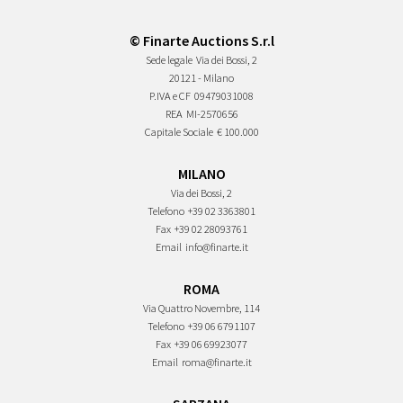
© Finarte Auctions S.r.l
Sede legale
Via dei Bossi, 2
20121 - Milano
P.IVA e CF
09479031008
REA
MI-2570656
Capitale Sociale
€ 100.000
MILANO
Via dei Bossi, 2
Telefono
+39 02 3363801
Fax
+39 02 28093761
Email
info@finarte.it
ROMA
Via Quattro Novembre, 114
Telefono
+39 06 6791107
Fax
+39 06 69923077
Email
roma@finarte.it