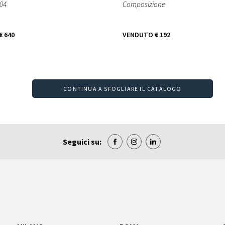
004
Composizione
€ 640
VENDUTO
€ 192
CONTINUA A SFOGLIARE IL CATALOGO
Seguici su: