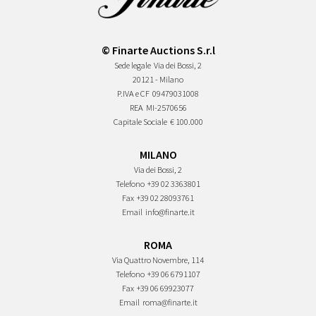
© Finarte Auctions S.r.l
Sede legale
Via dei Bossi, 2
20121 - Milano
P.IVA e CF
09479031008
REA
MI-2570656
Capitale Sociale
€ 100.000
MILANO
Via dei Bossi, 2
Telefono
+39 02 3363801
Fax
+39 02 28093761
Email
info@finarte.it
ROMA
Via Quattro Novembre, 114
Telefono
+39 06 6791107
Fax
+39 06 69923077
Email
roma@finarte.it