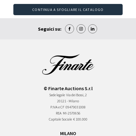
CONTINUA A SFOGLIARE IL CATALOGO
Seguici su:
© Finarte Auctions S.r.l
Sede legale
Via dei Bossi, 2
20121 - Milano
P.IVA e CF
09479031008
REA
MI-2570656
Capitale Sociale
€ 100.000
MILANO