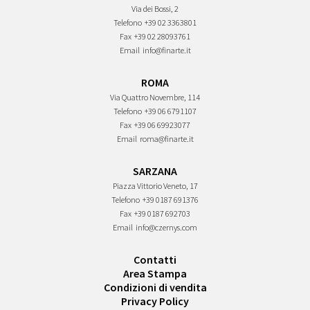
Via dei Bossi, 2
Telefono
+39 02 3363801
Fax
+39 02 28093761
Email
info@finarte.it
ROMA
Via Quattro Novembre, 114
Telefono
+39 06 6791107
Fax
+39 06 69923077
Email
roma@finarte.it
SARZANA
Piazza Vittorio Veneto, 17
Telefono
+39 0187 691376
Fax
+39 0187 692703
Email
info@czernys.com
Contatti
Area Stampa
Condizioni di vendita
Privacy Policy