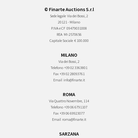
© Finarte Auctions S.r.l
Sede legale
Via dei Bossi, 2
20121 - Milano
P.IVA e CF
09479031008
REA
MI-2570656
Capitale Sociale
€ 100.000
MILANO
Via dei Bossi, 2
Telefono
+39 02 3363801
Fax
+39 02 28093761
Email
info@finarte.it
ROMA
Via Quattro Novembre, 114
Telefono
+39 06 6791107
Fax
+39 06 69923077
Email
roma@finarte.it
SARZANA