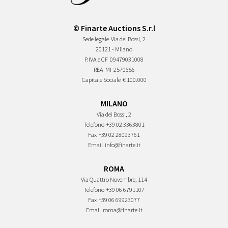
© Finarte Auctions S.r.l
Sede legale
Via dei Bossi, 2
20121 - Milano
P.IVA e CF
09479031008
REA
MI-2570656
Capitale Sociale
€ 100.000
MILANO
Via dei Bossi, 2
Telefono
+39 02 3363801
Fax
+39 02 28093761
Email
info@finarte.it
ROMA
Via Quattro Novembre, 114
Telefono
+39 06 6791107
Fax
+39 06 69923077
Email
roma@finarte.it