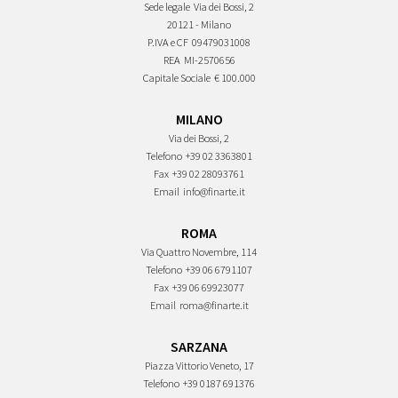
Sede legale
Via dei Bossi, 2
20121 - Milano
P.IVA e CF
09479031008
REA
MI-2570656
Capitale Sociale
€ 100.000
MILANO
Via dei Bossi, 2
Telefono
+39 02 3363801
Fax
+39 02 28093761
Email
info@finarte.it
ROMA
Via Quattro Novembre, 114
Telefono
+39 06 6791107
Fax
+39 06 69923077
Email
roma@finarte.it
SARZANA
Piazza Vittorio Veneto, 17
Telefono
+39 0187 691376