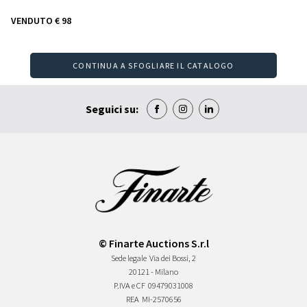
VENDUTO
€ 98
CONTINUA A SFOGLIARE IL CATALOGO
Seguici su:
© Finarte Auctions S.r.l
Sede legale
Via dei Bossi, 2
20121 - Milano
P.IVA e CF
09479031008
REA
MI-2570656