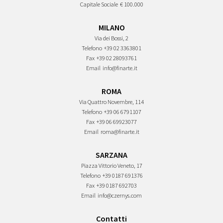
Capitale Sociale
€ 100.000
MILANO
Via dei Bossi, 2
Telefono
+39 02 3363801
Fax
+39 02 28093761
Email
info@finarte.it
ROMA
Via Quattro Novembre, 114
Telefono
+39 06 6791107
Fax
+39 06 69923077
Email
roma@finarte.it
SARZANA
Piazza Vittorio Veneto, 17
Telefono
+39 0187 691376
Fax
+39 0187 692703
Email
info@czernys.com
Contatti