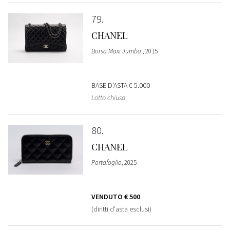
79
CHANEL
Borsa Maxi Jumbo
, 2015
BASE D'ASTA
€ 5.000
Lotto chiuso
80
CHANEL
Portafoglio
, 2025
VENDUTO
€ 500
(diritti d'asta esclusi)