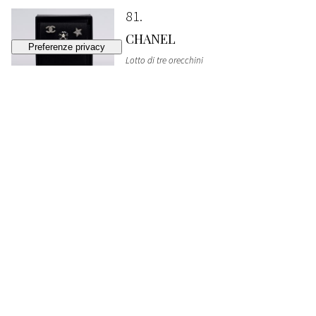
81
CHANEL
Lotto di tre orecchini
VENDUTO
€ 240
(diritti d'asta esclusi)
82
CHANEL
Borsa Jumbo
, 2019
BASE D'ASTA
€ 3.500
Lotto chiuso