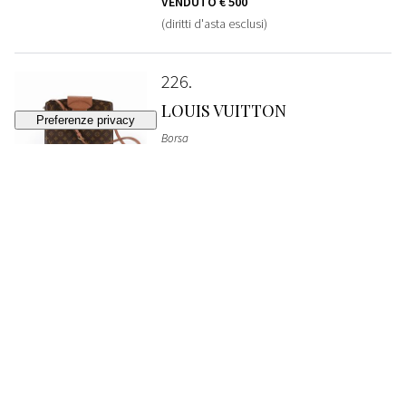
VENDUTO
€ 500
(diritti d'asta esclusi)
226
LOUIS VUITTON
Borsa
VENDUTO
€ 340
(diritti d'asta esclusi)
227
YVES SAINT LAURENT
Abito lungo da sera
BASE D'ASTA
€ 300