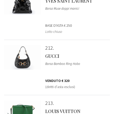
YVES SAINT LAURENT
Borsa Muse doppi manici
BASE D'ASTA
€ 250
Lotto chiuso
212
GUCCI
Borsa Bamboo Ring Hobo
VENDUTO
€ 320
(diritti d'asta esclusi)
213
LOUIS VUITTON