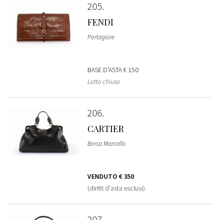
205
FENDI
Portagioie
BASE D'ASTA
€ 150
Lotto chiuso
206
CARTIER
Borsa Marcello
VENDUTO
€ 350
(diritti d'asta esclusi)
207