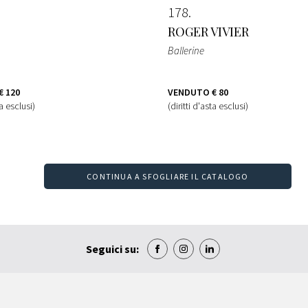
178
ROGER VIVIER
Ballerine
€ 120
VENDUTO
€ 80
ta esclusi)
(diritti d'asta esclusi)
CONTINUA A SFOGLIARE IL CATALOGO
Seguici su: