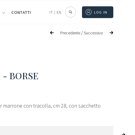
I
CONTATTI
IT
|
EN
LOG IN
/
Precedente
Successivo
 - BORSE
or marrone con tracolla, cm 28, con sacchetto