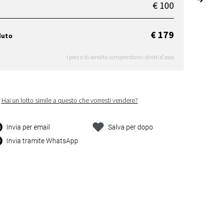
€ 100
€ 179
duto
I prezzi di vendita comprendono i diritti d'asta
Hai un lotto simile a questo che vorresti vendere?
Invia per email
Salva per dopo
Invia tramite WhatsApp