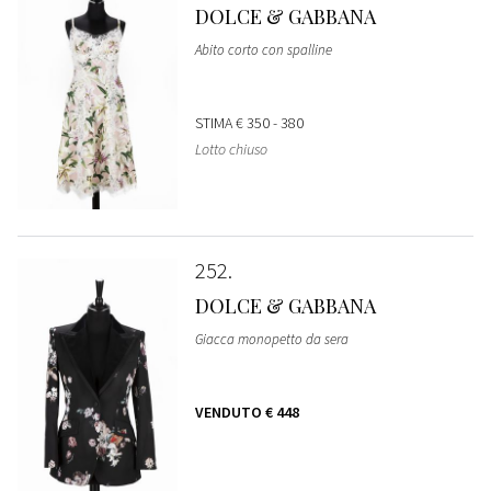
DOLCE & GABBANA
Abito corto con spalline
STIMA
€ 350 - 380
Lotto chiuso
252
DOLCE & GABBANA
Giacca monopetto da sera
VENDUTO
€ 448