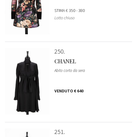
STIMA
€ 350 - 380
Lotto chiuso
250
CHANEL
Abito corto da sera
VENDUTO
€ 640
251