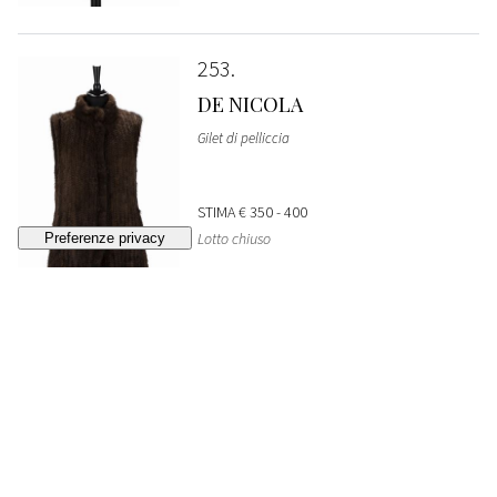
253
DE NICOLA
Gilet di pelliccia
STIMA
€ 350 - 400
Lotto chiuso
254
DE NICOLA
Pelliccia smanicata