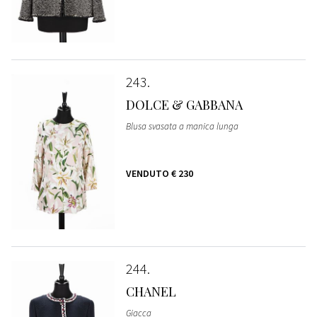
243
DOLCE & GABBANA
Blusa svasata a manica lunga
VENDUTO
€ 230
244
CHANEL
Giacca