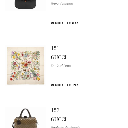
Borsa Bamboo
VENDUTO
€ 832
151
GUCCI
Foulard Flora
VENDUTO
€ 192
152
GUCCI
Bauletto da viaggio