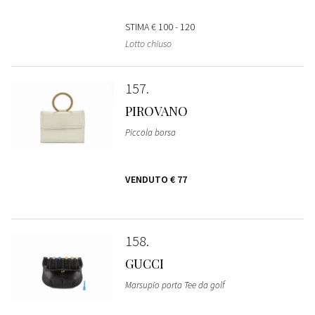
STIMA
€ 100 - 120
Lotto chiuso
157
PIROVANO
Piccola borsa
VENDUTO
€ 77
158
GUCCI
Marsupio porta Tee da golf