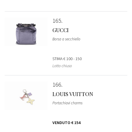
165
GUCCI
Borsa a secchiello
STIMA
€ 100 - 150
Lotto chiuso
166
LOUIS VUITTON
Portachiavi charms
VENDUTO
€ 154