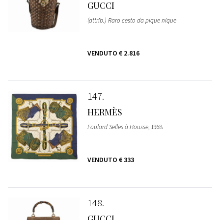
GUCCI
(attrib.) Raro cesto da pique nique
VENDUTO
€ 2.816
147
HERMÈS
Foulard Selles à Housse
, 1968
VENDUTO
€ 333
148
GUCCI