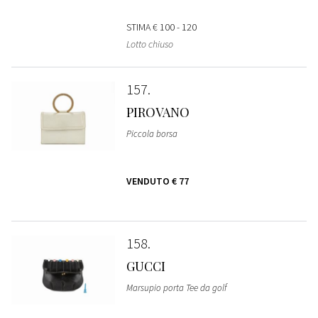
STIMA
€ 100 - 120
Lotto chiuso
157
PIROVANO
Piccola borsa
VENDUTO
€ 77
158
GUCCI
Marsupio porta Tee da golf