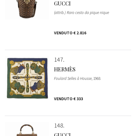
GUCCI
(attrib.) Raro cesto da pique nique
VENDUTO
€ 2.816
147
HERMÈS
Foulard Selles à Housse
, 1968
VENDUTO
€ 333
148
GUCCI