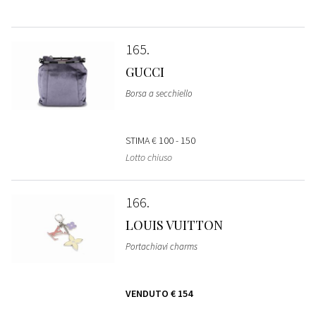
165
GUCCI
Borsa a secchiello
STIMA
€ 100 - 150
Lotto chiuso
166
LOUIS VUITTON
Portachiavi charms
VENDUTO
€ 154