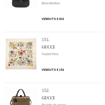
Borsa Bamboo
VENDUTO
€ 832
151
GUCCI
Foulard Flora
VENDUTO
€ 192
152
GUCCI
Bauletto da viaggio