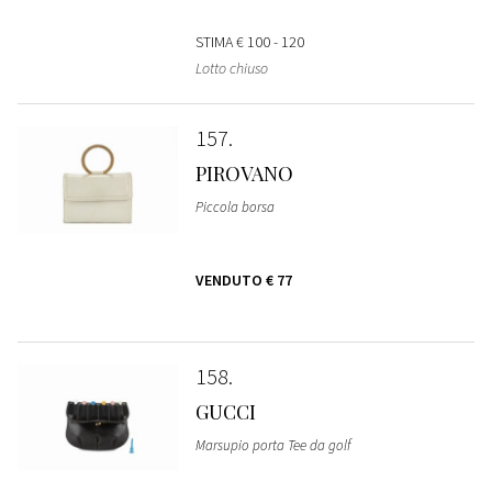
STIMA
€ 100 - 120
Lotto chiuso
157
PIROVANO
Piccola borsa
VENDUTO
€ 77
158
GUCCI
Marsupio porta Tee da golf