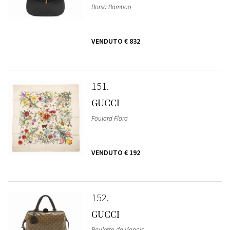
Borsa Bamboo
VENDUTO
€ 832
151
GUCCI
Foulard Flora
VENDUTO
€ 192
152
GUCCI
Bauletto da viaggio