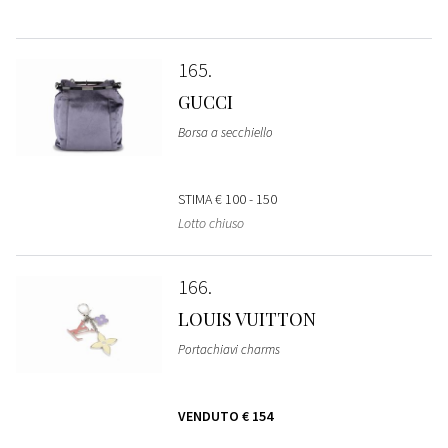
165
GUCCI
Borsa a secchiello
STIMA
€ 100 - 150
Lotto chiuso
166
LOUIS VUITTON
Portachiavi charms
VENDUTO
€ 154