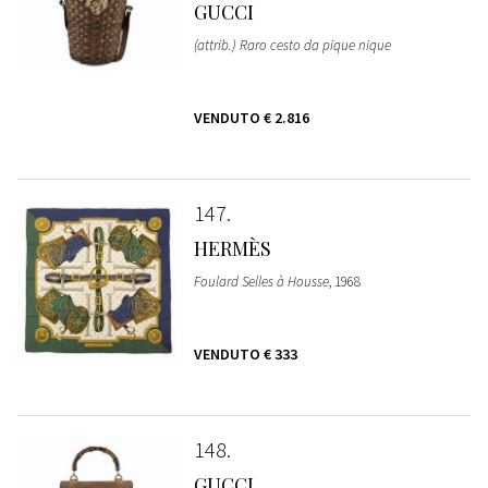
GUCCI
(attrib.) Raro cesto da pique nique
VENDUTO
€ 2.816
147
HERMÈS
Foulard Selles à Housse
, 1968
VENDUTO
€ 333
148
GUCCI