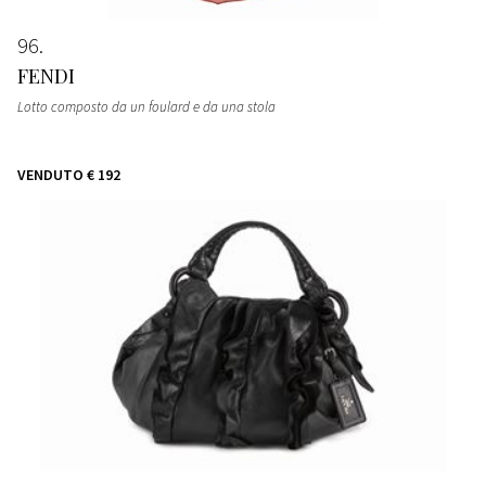
96
FENDI
Lotto composto da un foulard e da una stola
VENDUTO
€ 192