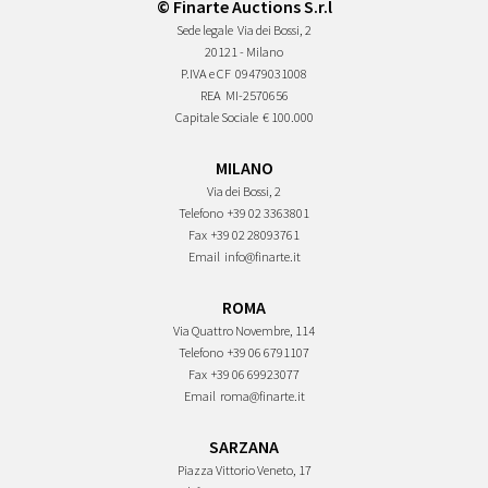
© Finarte Auctions S.r.l
Sede legale
Via dei Bossi, 2
20121 - Milano
P.IVA e CF
09479031008
REA
MI-2570656
Capitale Sociale
€ 100.000
MILANO
Via dei Bossi, 2
Telefono
+39 02 3363801
Fax
+39 02 28093761
Email
info@finarte.it
ROMA
Via Quattro Novembre, 114
Telefono
+39 06 6791107
Fax
+39 06 69923077
Email
roma@finarte.it
SARZANA
Piazza Vittorio Veneto, 17