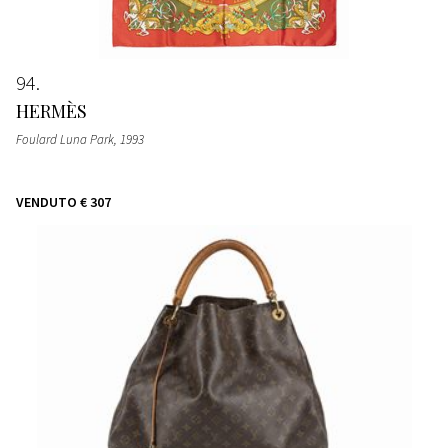
94
HERMÈS
Foulard Luna Park
, 1993
VENDUTO
€ 307