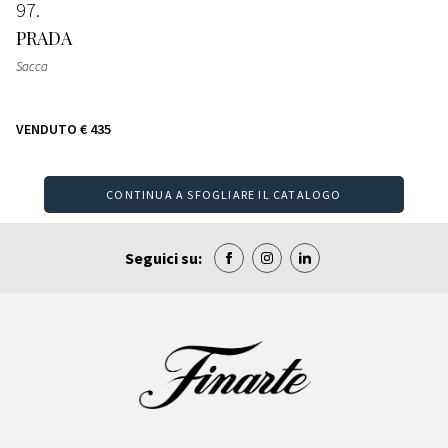
97
PRADA
Sacca
VENDUTO
€ 435
CONTINUA A SFOGLIARE IL CATALOGO
Seguici su: