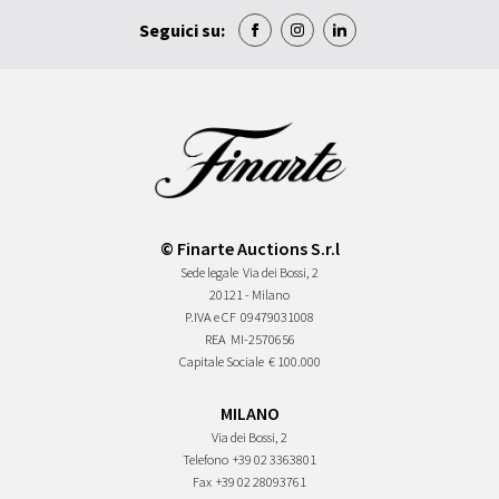
Seguici su:
© Finarte Auctions S.r.l
Sede legale
Via dei Bossi, 2
20121 - Milano
P.IVA e CF
09479031008
REA
MI-2570656
Capitale Sociale
€ 100.000
MILANO
Via dei Bossi, 2
Telefono
+39 02 3363801
Fax
+39 02 28093761