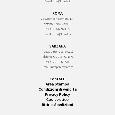
Email
info@finarte.it
ROMA
Via Quattro Novembre, 114
Telefono
+39 06 6791107
Fax
+39 06 69923077
Email
roma@finarte.it
SARZANA
Piazza Vittorio Veneto, 17
Telefono
+39 0187 691376
Fax
+39 0187 692703
Email
info@czernys.com
Contatti
Area Stampa
Condizioni di vendita
Privacy Policy
Codice etico
Ritiri e Spedizioni