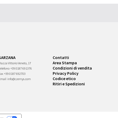
SARZANA
Contatti
Area Stampa
iazza Vittorio Veneto, 17
Condizioni di vendita
Telefono
+39 0187 691376
Privacy Policy
Fax
+39 0187 692703
Codice etico
Email
info@czernys.com
Ritiri e Spedizioni