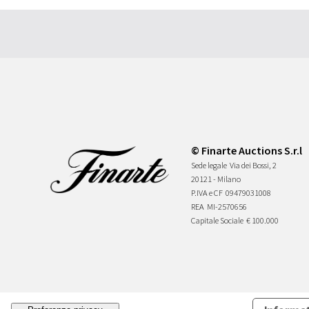
© Finarte Auctions S.r.l
Sede legale
Via dei Bossi, 2
20121 - Milano
P.IVA e CF
09479031008
REA
MI-2570656
Capitale Sociale
€ 100.000