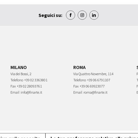
Seguici su:
MILANO
ROMA
Via dei Bossi, 2
Via Quattro Novembre, 114
P
Telefono
+39 02 3363801
Telefono
+39 06 6791107
Fax
+39 02 28093761
Fax
+39 06 69923077
Email
info@finarte.it
Email
roma@finarte.it