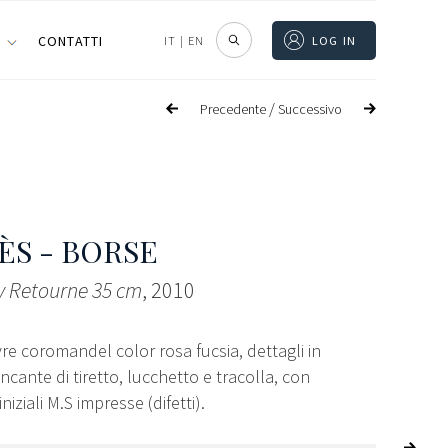
I
CONTATTI
IT
|
EN
LOG IN
/
Precedente
Successivo
S - BORSE
y Retourne 35 cm
, 2010
vre coromandel color rosa fucsia, dettagli in
ncante di tiretto, lucchetto e tracolla, con
niziali M.S impresse (difetti).