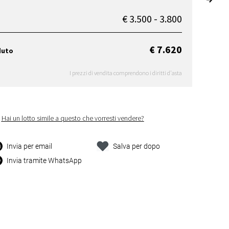
€ 3.500 - 3.800
€ 7.620
duto
I prezzi di vendita comprendono i diritti d'asta
Hai un lotto simile a questo che vorresti vendere?
Invia per email
Salva per dopo
Invia tramite WhatsApp