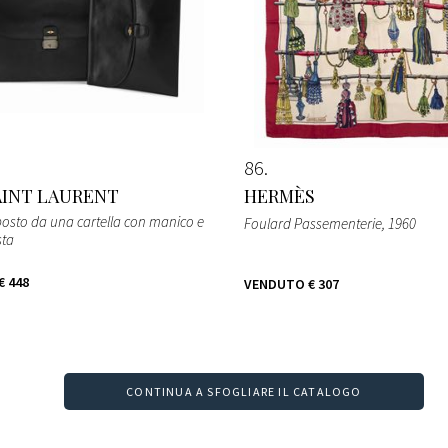
86
AINT LAURENT
HERMÈS
osto da una cartella con manico e
Foulard Passementerie
, 1960
sta
€ 448
VENDUTO
€ 307
CONTINUA A SFOGLIARE IL CATALOGO