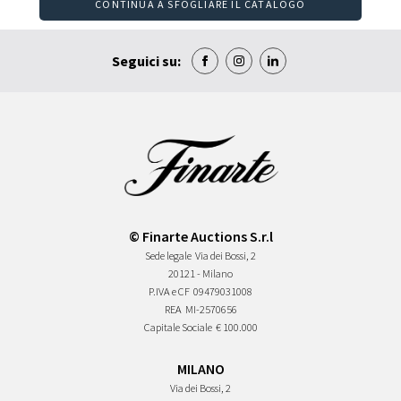
CONTINUA A SFOGLIARE IL CATALOGO
Seguici su:
© Finarte Auctions S.r.l
Sede legale
Via dei Bossi, 2
20121 - Milano
P.IVA e CF
09479031008
REA
MI-2570656
Capitale Sociale
€ 100.000
MILANO
Via dei Bossi, 2