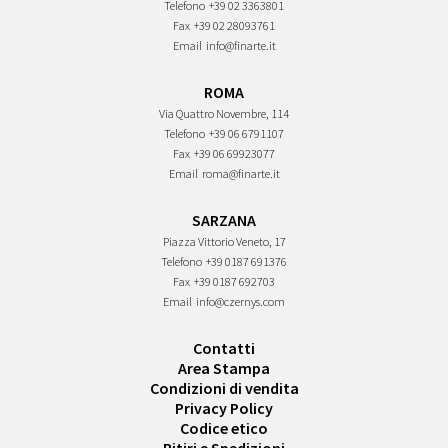
Telefono
+39 02 3363801
Fax
+39 02 28093761
Email
info@finarte.it
ROMA
Via Quattro Novembre, 114
Telefono
+39 06 6791107
Fax
+39 06 69923077
Email
roma@finarte.it
SARZANA
Piazza Vittorio Veneto, 17
Telefono
+39 0187 691376
Fax
+39 0187 692703
Email
info@czernys.com
Contatti
Area Stampa
Condizioni di vendita
Privacy Policy
Codice etico