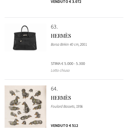
VENDUTO
€ 3.072
63
HERMÈS
Borsa Birkin 40 cm
, 2001
STIMA
€ 5.000 - 5.300
Lotto chiuso
64
HERMÈS
Foulard Bassets
, 1956
VENDUTO
€ 512