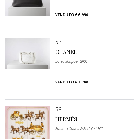
VENDUTO
€ 6.990
57
CHANEL
Borsa shopper
, 2009
VENDUTO
€ 1.280
58
HERMÈS
Foulard Coach & Saddle
, 1976