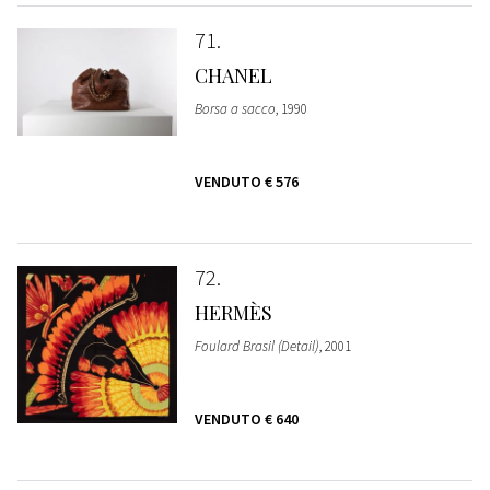
71
CHANEL
Borsa a sacco
, 1990
VENDUTO
€ 576
72
HERMÈS
Foulard Brasil (Detail)
, 2001
VENDUTO
€ 640