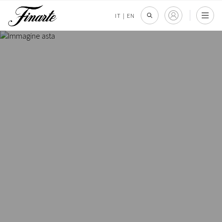
IT
|
EN