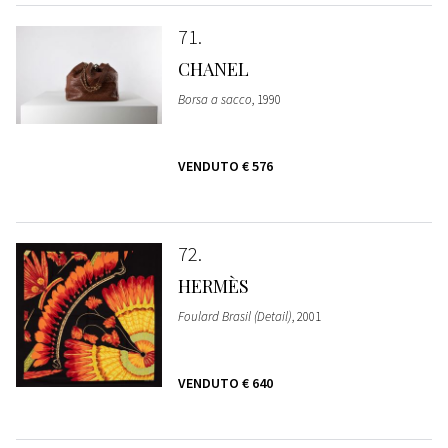
71
CHANEL
Borsa a sacco
, 1990
VENDUTO
€ 576
72
HERMÈS
Foulard Brasil (Detail)
, 2001
VENDUTO
€ 640