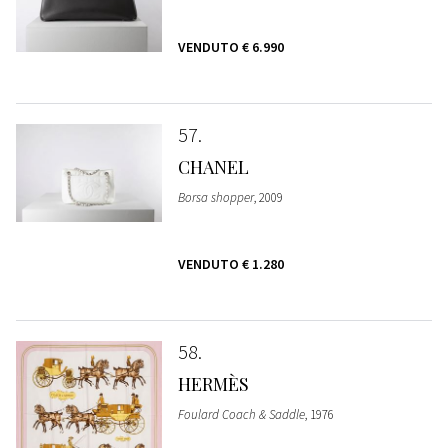
VENDUTO
€ 6.990
57
CHANEL
Borsa shopper
, 2009
VENDUTO
€ 1.280
58
HERMÈS
Foulard Coach & Saddle
, 1976