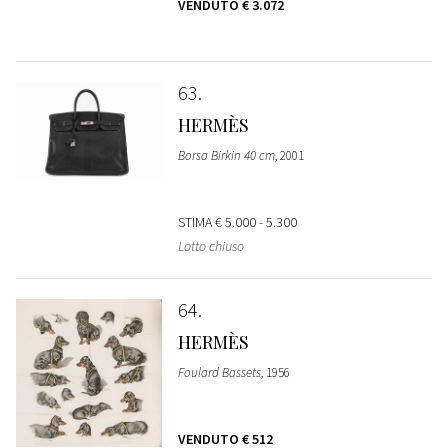
VENDUTO
€ 3.072
63
HERMÈS
Borsa Birkin 40 cm
, 2001
STIMA
€ 5.000 - 5.300
Lotto chiuso
64
HERMÈS
Foulard Bassets
, 1956
VENDUTO
€ 512