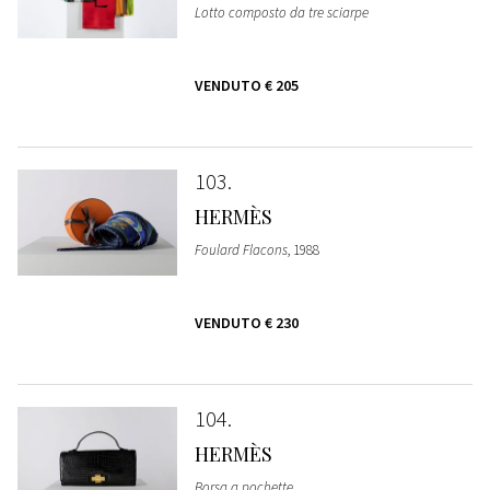
Lotto composto da tre sciarpe
VENDUTO
€ 205
103
HERMÈS
Foulard Flacons
, 1988
VENDUTO
€ 230
104
HERMÈS
Borsa a pochette