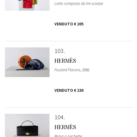
Lotto composto da tre sciarpe
VENDUTO
€ 205
103
HERMÈS
Foulard Flacons
, 1988
VENDUTO
€ 230
104
HERMÈS
Borsa a pochette