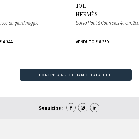
101
HERMÈS
sacca da giardinaggio
Borsa Haut à Courroies 40 cm
, 20
€ 4.344
VENDUTO
€ 6.360
CONTINUA A SFOGLIARE IL CATALOGO
Seguici su: