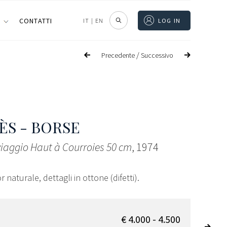
I
CONTATTI
IT
|
EN
LOG IN
/
Precedente
Successivo
S - BORSE
iaggio Haut à Courroies 50 cm
, 1974
r naturale, dettagli in ottone (difetti).
€ 4.000 - 4.500