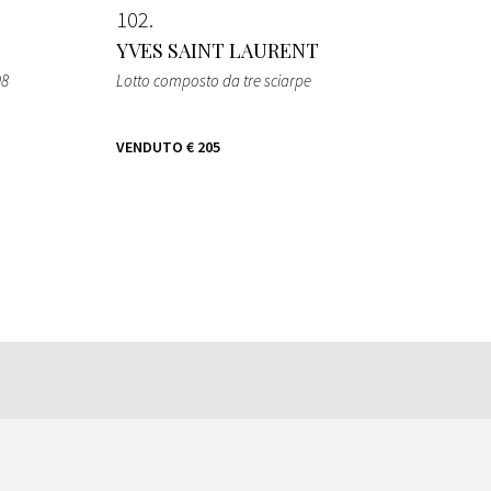
102
YVES SAINT LAURENT
08
Lotto composto da tre sciarpe
VENDUTO
€ 205