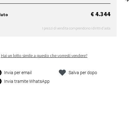
€ 4.344
duto
I prezzi di vendita comprendono i diritti d'asta
Hai un lotto simile a questo che vorresti vendere?
Invia per email
Salva per dopo
Invia tramite WhatsApp